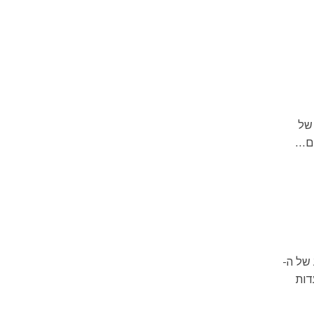
 האוכל היווני טעמי גריק-טאון הוא אירוע אוכל פופולרי בשכונת Greektown של
...
של ה-
באירוע משתתפות למעלה מ-80 מסעדות