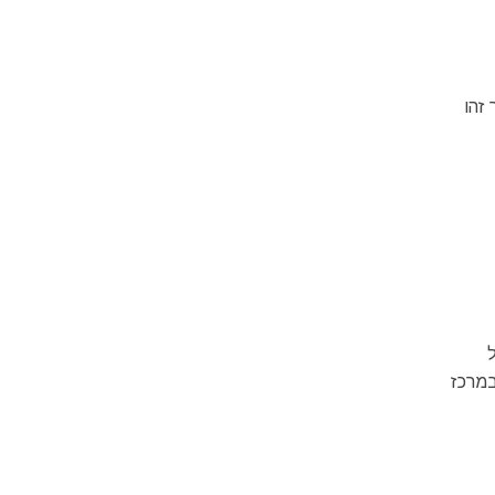
זהו
במרכז