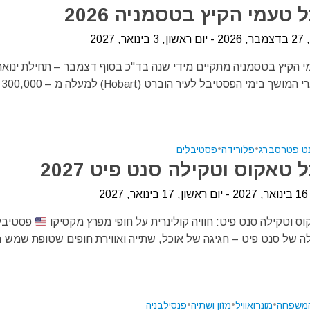
טעמי הקיץ בטסמניה 2026
ר, 2027
 הקיץ בטסמניה מתקיים מידי שנה בד"כ בסוף דצמבר – תחילת ינואר 
אירוע קולינארי המושך בימי הפסטיבל לעיר הוברט (Hobart) למעלה מ – 300,000
נט פטרסברג
•
פלורידה
•
פסטיבלים
טאקוס וטקילה סנט פיט 2027
20
 וטקילה סנט פיט: חוויה קולינרית על חופי מפרץ מקסיקו
פסטיבל
ה של סנט פיט – חגיגה של אוכל, שתייה ואווירת חופים שטופת שמש 
המשפחה
•
מונרואוויל
•
מזון ושתיה
•
פנסילבניה