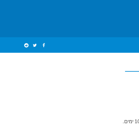
המושפעים מהמגוון התרבותי המקומי. הפסטיבל המתקיים בדרך כלל בקיץ, נמשך 10 ימים.