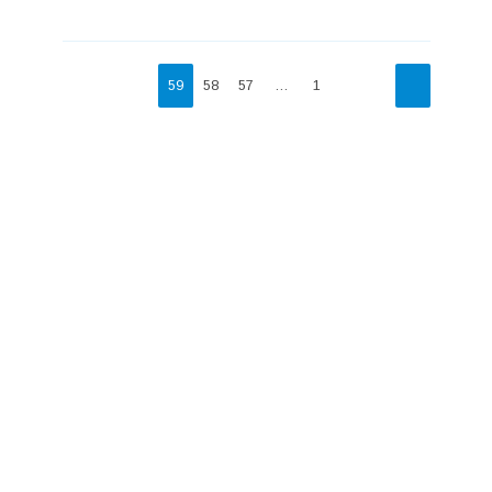
59
58
57
…
1