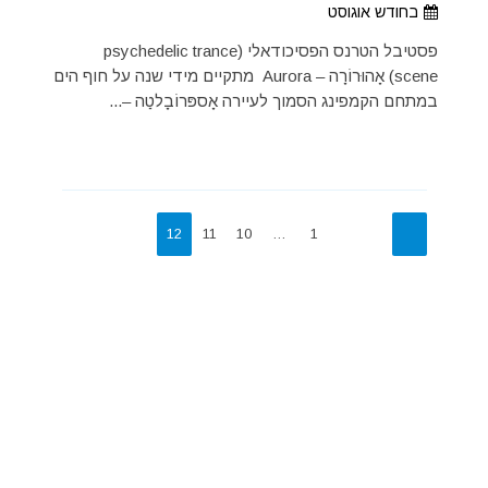
בחודש אוגוסט
פסטיבל הטרנס הפסיכודאלי (psychedelic trance
scene) אָהוּרוֹרָה – Aurora מתקיים מידי שנה על חוף הים
במתחם הקמפינג הסמוך לעיירה אָספּרוֹבָלטַה –...
12
11
10
…
1