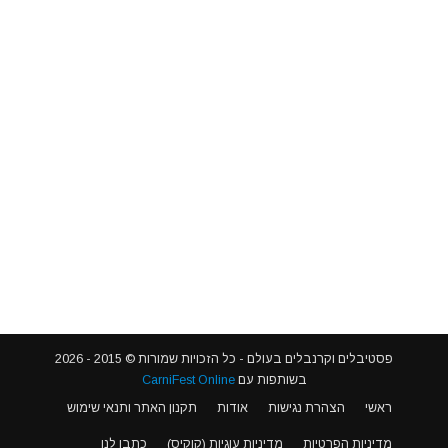
פסטיבלים וקרנבלים בעולם - כל הזכויות שמורות © 2015 - 2026
בשותפות עם
CarniFest Online
ראשי
הצהרת נגישות
אודות
תקנון האתר ותנאי שימוש
האתר משתמש בעוגיות דפדפן (cookies) על מנת לספק את חווית השימוש
מדיניות הפרטיות
מדיניות עוגיות (קוקיס)
כתבו לנו