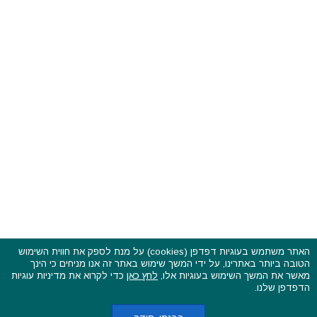
האתר משתמש בעוגיות דפדפן (cookies) על מנת לספק את חווית השימוש
הטובה ביותר באתרינו, על ידי המשך שימוש באתר זה אנו מניחים כי הינך
פסטיבלים וקרנבלים בעולם - כל הזכויות שמורות © 2015 - 2026
מאשר את המשך השימוש בעוגיות אלו,
לחץ כאן
כדי לקרוא את מדיניות עוגיות
בשותפות עם
CarniFest Online
הדפדפן שלנו.
ראשי
הצהרת נגישות
אודות
תקנון האתר ותנאי שימוש