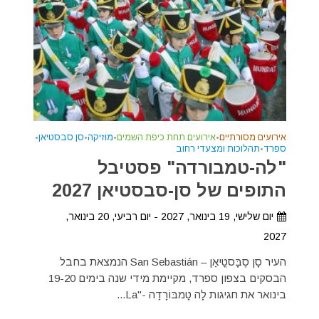
אירועים מסורתיים
•
אירועים תחת כיפת השמים
•
מוזיקה
•
סן סבסטיאן
•
ספרד
•
תהלוכות ומצעדי רחוב
"לה-טמבורדה" פסטיבל
התופים של סן-סבסטיאן 2027
יום שלישי, 19 בינואר, 2027 - יום רביעי, 20 בינואר,
2027
העיר סָן סֶבָּסטֳיאַן – San Sebastián הנמצאת בחבל
הבסקים בצפון ספרד, מקיימת מידי שנה בימים 19-20
בינואר את חגיגות לָה טָמבּוֹרָדַה -"La...