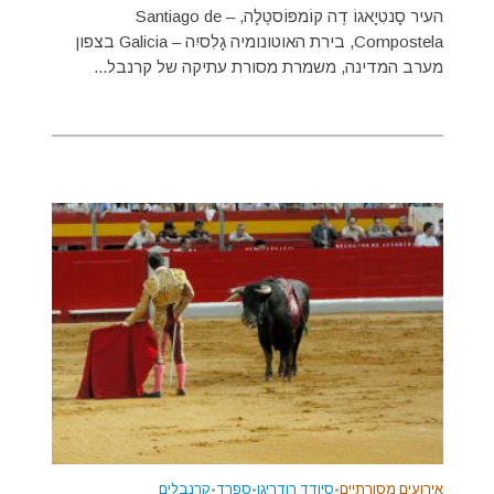
העיר סָנטִיָאגוֹ דֶה קוֹמפּוֹסטֶלָה, – Santiago de
Compostela, בירת האוטונומיה גָלִסיִה – Galicia בצפון
מערב המדינה, משמרת מסורת עתיקה של קרנבל...
אירועים מסורתיים
•
סיודד רודריגו
•
ספרד
•
קרנבלים