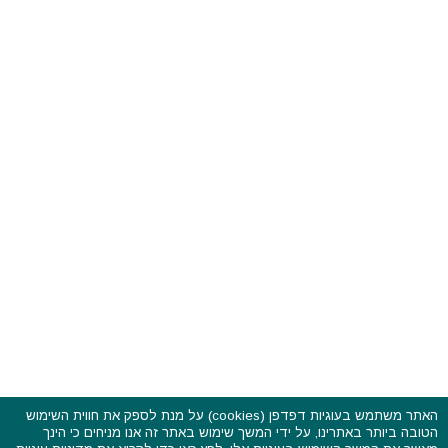
האתר משתמש בעוגיות דפדפן (cookies) על מנת לספק את חווית השימוש
הטובה ביותר באתרינו, על ידי המשך שימוש באתר זה אנו מניחים כי הינך
פסטיבלים וקרנבלים בעולם - כל הזכויות שמורות © 2015 - 2026