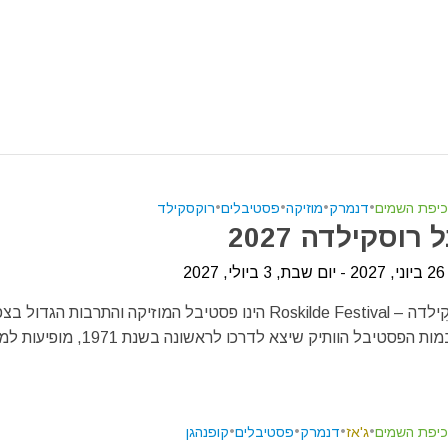
כיפת השמים
•
דנמרק
•
מוזיקה
•
פסטיבלים
•
רוקסקילד
רוסקילדה 2027
20
פסטיבל רוֹסקִילדה – Roskilde Festival הינו פסטיבל המוזיקה והתרבות הגדול בצ
הפסטיבל הוותיק שיצא לדרכו לראשונה בשנת 1971, מופיעות למעלה...
כיפת השמים
•
ג'אז
•
דנמרק
•
פסטיבלים
•
קופנהגן