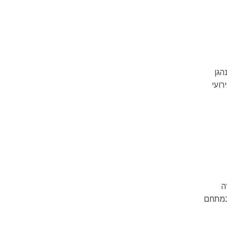
נהגן
ירועי
ה
 במתחם