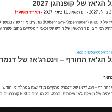
הג'אז של קופנהגן 2027
20
- תאריך משוער!
יל תמיד ביום ו' הראשון של חודש יולי וכאמור מסתיים בתום עשרה י
וזיקה
•
פסטיבלים
•
קופנהגן
 הג'אז החורף – וינטרג'אז של דנמר
רואר
ז החורף – וינטרג'אז של דנמרק מתקיים מידי שנה במהלך ימי חודש
 של מוזיקת ג'אז איכותית. בפסטיבל מנוגנים כ-500 קונצרטים בכ –...
ש בעוגיות דפדפן (cookies) על מנת לספק את חווית השימוש הטובה ביותר באתרינו, על ידי המשך ש