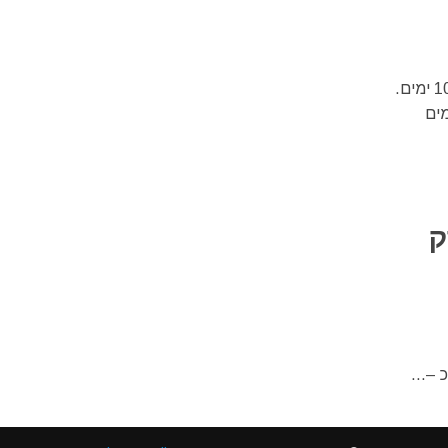
פסטיבל הג'אז של קופנהגן (København-Kopenhagen) מתקיים מידי שנה במשך 10 ימים.
מים
ק
ימוש באתר זה אנו מניחים כי