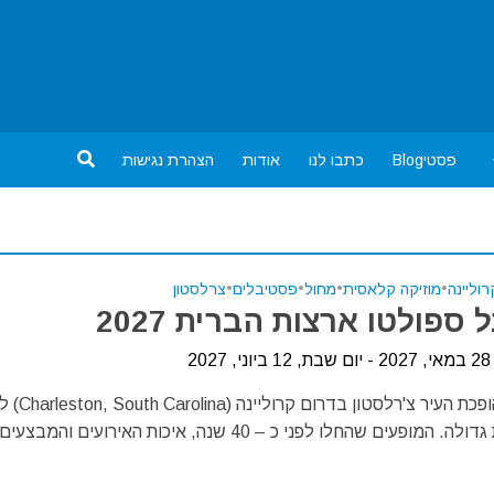
פסטיBlog
כתבו לנו
אודות
הצהרת נגישות
וליינה
•
מוזיקה קלאסית
•
מחול
•
פסטיבלים
•
צרלסטון
ספולטו ארצות הברית 2027
20
אחת לשנה הופכת העיר צ'רלס
מופעי תרבות גדולה. המופעים שהחלו לפני כ – 40 שנה, איכות האירועים והמבצעי