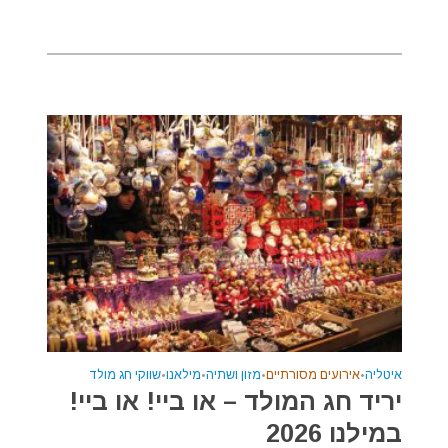
איטליה
•
אירועים מסורתיים
•
מזון ושתיה
•
מילאנו
•
שווקי חג מולד
יריד חג המולד – או ביי! או ביי!
במילנו 2026