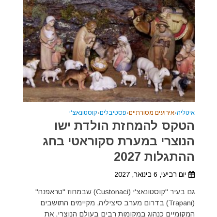
איטליה
•
אירועים מסורתיים
•
פסטיבלים
•
קוסטונאצ'י
הטקס להמחזת הולדת ישו
הנוצרי במערת סקוראטי בחג
ההתגלות 2027
יום רביעי, 6 בינואר, 2027
גם בעיר "קוסטונאצ'י (Custonaci) שבמחוז "טראפנה"
(Trapanι) בדרום מערב סיציליה, מקיימים התושבים
המקומיים כנהוג במקומות רבים בעולם הנוצרי, את