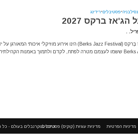
סילבניה
•
פסטיבלים
•
רידינג
הג'אז ברקס 2027
יל. .
פסטיבל ג'אז בֶּרקס (Berks Jazz Festival) הינו אירוע מוזיקלי איכותי המאורגן על 
Berks Arts Council ששמו לעצמם מטרה לפתח, לקדם ולתמוך באמנות הקהילתית
פסטיבלים וקרנבלים בעולם - כל הזכויות שמורות ©
מדיניות הפרטיות
מדיניות עוגיות (קוקיס)
כתבו לנו