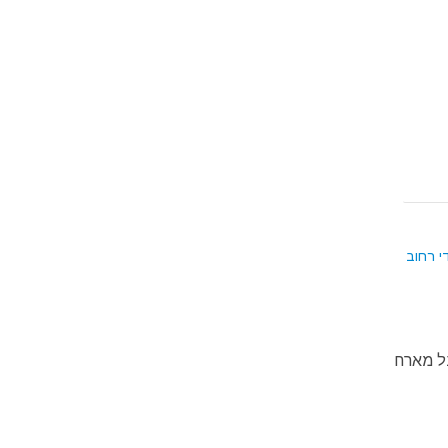
י רחוב
 הקרנבל מארח