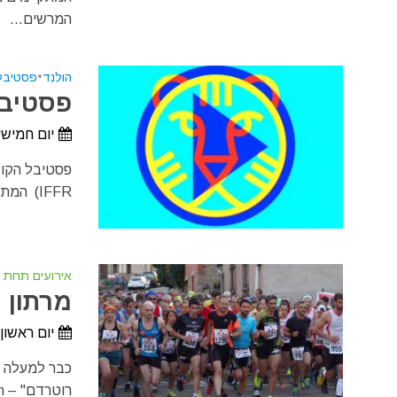
המרשים...
הולנד
•
פסטיבל
פסטיבל 
יום חמישי, 28 בינואר, 2027 - יום ראשון, 7 בפבר
(IFFR המתקיים מידי שנה באמצע החורף, מושך אליו כבר למעלה מארבעים שנות קיומו...
אירועים תחת 
מרתון רו
יום ראשון, 11 באפריל, 7
כבר למעלה מ
רוטרדם" – Rotterdam. אלפי ספורטאים מקצועיים וחובבים מגיעים מכל רחבי...