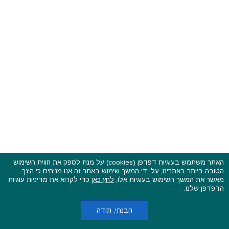
האתר משתמש בעוגיות דפדפן (cookies) על מנת לספק את חווית השימוש
הטובה ביותר באתרינו, על ידי המשך שימוש באתר זה אנו מניחים כי הינך
פסטיבלים וקרנבלים בעולם - כל הזכויות שמורות © 2015 - 2026
מאשר את המשך השימוש בעוגיות אלו,
לחץ כאן
כדי לקרוא את מדיניות עוגיות
בשותפות עם
CarniFest Online
הדפדפן שלנו.
ראשי
הצהרת נגישות
אודות
תקנון האתר ותנאי שימוש
מדיניות הפרטיות
מדיניות עוגיות (קוקיס)
כתבו לנו