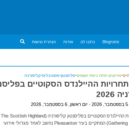
פסטיBlog
כתבו לנו
אודות
הצהרת נגישות
יים
•
אירועים תחת כיפת השמים
•
פליסנטון
•
פסטיבלים
•
קליפורניה
חרויות ההיילנדס הסקוטיים בפליסנט
 2026
20
מפגש תחרויות ההיילנדס הסקוטיים בפליסנטון קליפורניה (The Scottish Highland
Gathering and Games) המתקיים בעיר Pleasanton נחשב לאחד מגדולי אירועי