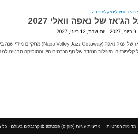
פה
•
פסטיבלים
•
קליפורניה
הג'אז של נאפה וואלי 2027
2027
פסטיבל הג'אז של עמק נאפה (Napa Valley Jazz Getaway) מתקיי
קליפורניה. השילוב הנהדר של נוף הכרמים היין והמוסיקה מבטיח למב
פסטיבלים וקרנבלים בעולם - כל הזכויות שמורות ©
מדיניות הפרטיות
מדיניות עוגיות (קוקיס)
כתבו לנו