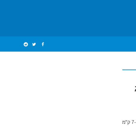
יריד חג המולד של העיר "לודוויגסבורג" (Ludwigsburg) הנמצאת בדרום גרמניה, כ-7 ק"מ