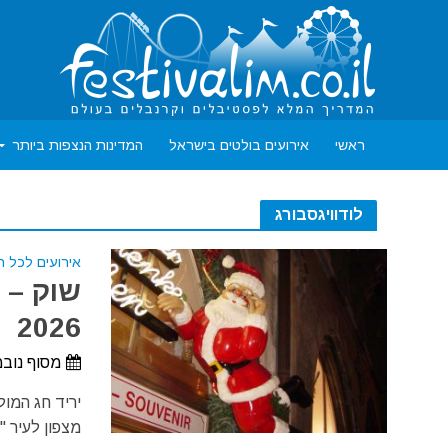
ראשי
אירועים בולטים בישראל
המדינות הנצפות ביותר
לודוויגסבורג
אירועים לכל 
שוק – י
2026
מסוף נובמב
מצפון לעיר "שטוטגרט" (tgart