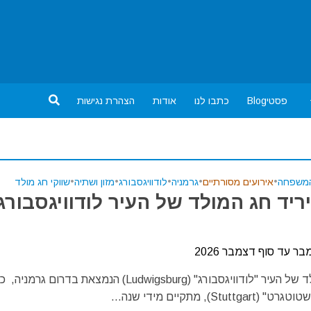
פסטיBlog
כתבו לנו
אודות
הצהרת נגישות
המשפחה
•
אירועים מסורתיים
•
גרמניה
•
לודוויגסבורג
•
מזון ושתיה
•
שווקי חג מולד
ריד חג המולד של העיר לודוויגסבורג
ר עד סוף דצמבר 2026
Stut), מתקיים מידי שנה...