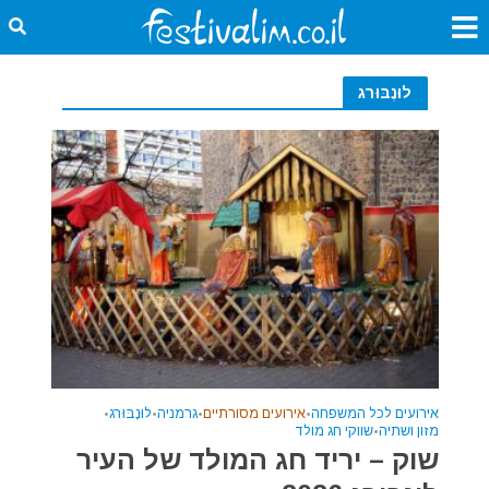
לוּנֶבּוּרג
אירועים לכל המשפחה
•
אירועים מסורתיים
•
גרמניה
•
לוּנֶבּוּרג
•
מזון ושתיה
•
שווקי חג מולד
שוק – יריד חג המולד של העיר