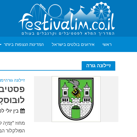
ראשי
אירועים בולטים בישראל
המדינות הנצפות ביותר
זיילונה גורה
זיילונה גורה
•
מו
פסטיבל
לוּבּוּסק
בין יולי 
הפולקלור הבי