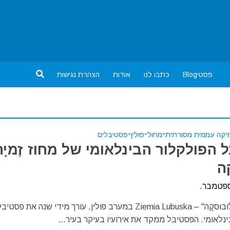
פסטיBlog
כתבו לנו
אודות
הצהרת נגישות
זיקה עממית מסורתית
•
מחול
•
פולין
•
פסטיבלים
 הפולקלור הבינלאומי של מחוז זֶמיָה
ָה
לספטמבר.
מחוז "זֶמיָה לוּבּוּסקָה" – Ziemia Lubuska במערב פולין, עורך מידי שנה את פסטיב
נלאומי. הפסטיבל ממקד את אירועיו בעיקר בעיר...