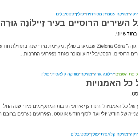
זיקה
•
מוזיקה עממית מסורתית
•
פולין
•
פסטיבלים
השירים הרוסיים בעיר זֶיילוֹנַה גוּרַה
בחודש יוני.
העיר "זֶיילוֹנַה גוּרַה" Zielona Góra שבמערב פולין, מקיימת מידי שנה בתחילת ח
ם הרוסיים. הפסטיבל ידוע ומוכר כאחד מאירועי התרבות...
כיפת השמים
•
זיילונה גורה
•
מוזיקה
•
מוזיקה קלאסית
•
פולין
 כל האמנויות
וסט.
של כל האמנויות" הינו רצף אירועי תרבות המתקיימים מידי שנה החל
יה של חודש יולי ועד לסוף חודש אוגוסט. האירועים נערכים ברובם ת
זיקה
•
מוזיקה קלאסית
•
פולין
•
פסטיבלים