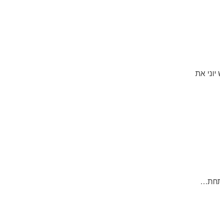
ודש יוני את
חת...