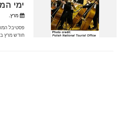
ימי המו
מרץ.
פסטיבל המוז
חודש מרץ בעיר "זֶיילוֹנַה 