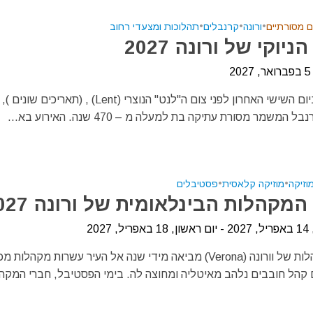
ם מסורתיים
•
ורונה
•
קרנבלים
•
תהלוכות ומצעדי רחוב
יוקי של ורונה 2027
2
אחת לשנה ביום השישי האחרון לפני צום ה"לנט" הנוצרי (Lent) , (תארי
 המשמר מסורת עתיקה בת למעלה מ – 470 שנה. האירוע בא...
וזיקה
•
מוזיקה קלאסית
•
פסטיבלים
מקהלות הבינלאומית של ורונה 2027
 2027
תחרות המקהלות של וורונה (Verona) מביאה מידי שנה אל העיר עשרות מקהלות מ
 קהל חובבים נלהב מאיטליה ומחוצה לה. בימי הפסטיבל, חברי המקה