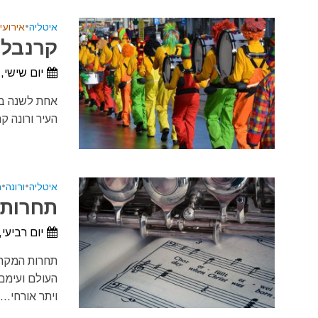
איטליה
•
אירועי
קרנבל הנ
יום שישי, 5 בפברואר, 027
העיר ורונה קרנבל
איטליה
•
ורונה
•
מ
תחרות ה
יום רביעי, 14 באפריל, 2027 - יום ראשון, 18 באפריל,
העולם ועימם
ויתר אורחי...