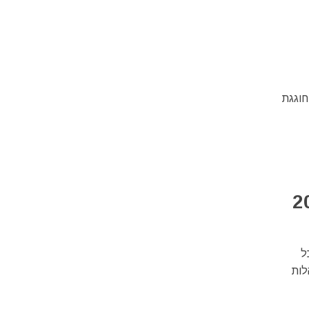
כים שונים ), חוגגת
כל
לות