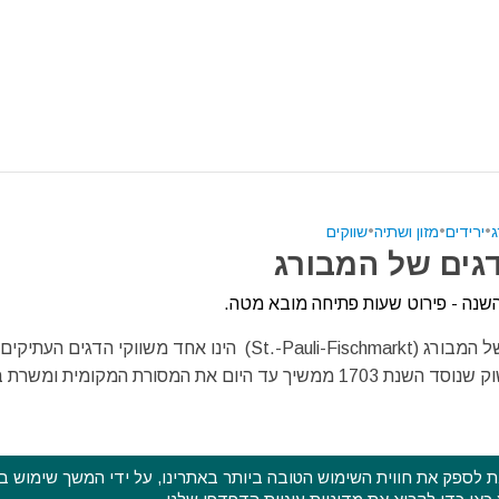
ג
•
ירידים
•
מזון ושתיה
•
שווקים
גים של המבורג
שנה - פירוט שעות פתיחה מובא מטה.
שוק הדגים של המבורג (St.-Pauli-Fischmarkt) הינו אחד משווקי הדגים העתיקים
באירופה. השוק שנוסד השנת 1703 ממשיך עד היום את המסורת המקומית ומשר
ש בעוגיות דפדפן (cookies) על מנת לספק את חווית השימוש הטובה ביותר באתרינו, על ידי המשך ש
פסטיבלים וקרנבלים בעולם - כל הזכויות שמורות ©
מדיניות הפרטיות
מדיניות עוגיות (קוקיס)
כתבו לנו