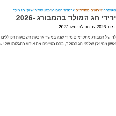
המשפחה
•
אירועים מסורתיים
•
גרמניה
•
המבורג
•
מזון ושתיה
•
שווקי חג מולד
רידי חג המולד בהמבורג -2026
לת ינואר 2027.
ולד של המבורג מתקיימים מידי שנה במשך ארבעת השבועות הכוללים 
שון (ימי א') שלפני חג המולד, בהם מציינים את אירוע התגלותו של ישו