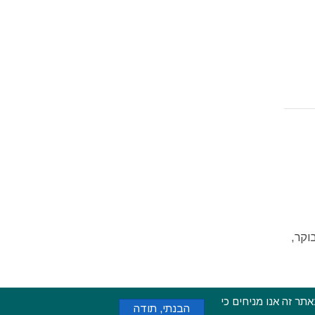
ת בוקר,
ימוש באתר זה אנו מניחים כי
 2015 - 2026 בשותפות עם
CarniFest Online