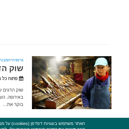
גרמניה
•
המבור
שוק הד
פתוח כל ה
בוקר את...
האתר משתמ
ראשי
הצהרת נגישות
אודות
תקנון האתר ותנאי שימוש