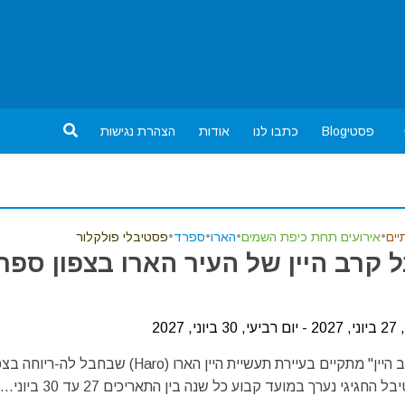
פסטיBlog
כתבו לנו
אודות
הצהרת נגישות
יים
•
אירועים תחת כיפת השמים
•
הארו
•
ספרד
•
פסטיבלי פולקלור
 קרב היין של העיר הארו בצפון ספר
, 2027
פסטיבל "קרב היין" מתקיים בעיירת תעשיית היין הארו (Haro) שבחבל לה-ריוח
חגיגי נערך במועד קבוע כל שנה בין התאריכים 27 עד 30 ביוני...