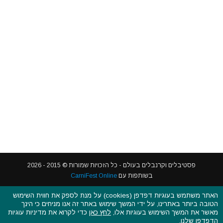
פסטיבלים וקרנבלים בעולם - כל הזכויות שמורות © 2015 - 2026
האתר משתמש בעוגיות דפדפן (cookies) על מנת לספק את חווית השימוש
בשותפות עם
CarniFest Online
הטובה ביותר באתרינו, על ידי המשך שימוש באתר זה אנו מניחים כי הינך
מאשר את המשך השימוש בעוגיות אלו,
לחץ כאן
כדי לקרוא את מדיניות עוגיות
ראשי
הצהרת נגישות
אודות
תקנון האתר ותנאי שימוש
הדפדפן שלנו.
מדיניות הפרטיות
מדיניות עוגיות (קוקיס)
כתבו לנו