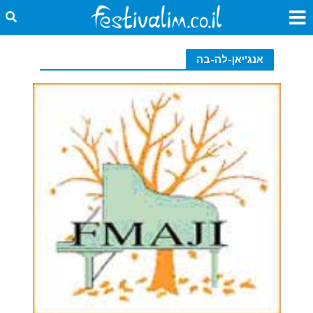
אנג'יאן-לה-בה