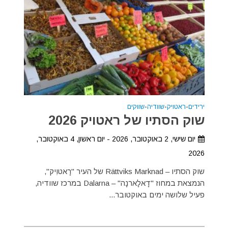
ירידים
•
ראטויק
•
שוודיה
•
שווקים
שוק הסתיו של ראטויק 2026
יום שישי, 2 באוקטובר, 2026 - יום ראשון, 4 באוקטובר,
2026
שוק הסתיו – Rättviks Marknad של העיר "רָאטוִיק",
הנמצאת במחוז "דָאלָארנָה" – Dalarna במרכז שוודיה,
פעיל שלושה ימים באוקטובר...