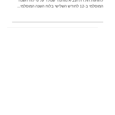
לחגיגות הולדת הנביא מוחמד שנולד על פי לוח השנה
המוסלמי ב-12 לחודש השלישי בלוח השנה המוסלמי...