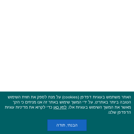
האתר משתמש בעוגיות דפדפן (cookies) על מנת לספק את חווית השימוש
הטובה ביותר באתרינו, על ידי המשך שימוש באתר זה אנו מניחים כי הינך
פסטיבלים וקרנבלים בעולם - כל הזכויות שמורות © 2015 - 2026
מאשר את המשך השימוש בעוגיות אלו,
לחץ כאן
כדי לקרוא את מדיניות עוגיות
בשותפות עם
CarniFest Online
הדפדפן שלנו.
ראשי
הצהרת נגישות
אודות
תקנון האתר ותנאי שימוש
מדיניות הפרטיות
מדיניות עוגיות (קוקיס)
כתבו לנו