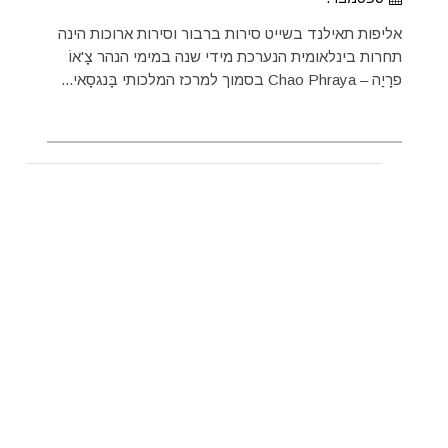
אליפות תאילנד בשייט סירות ברבור וסירות ארוכות הינה
תחרות בינלאומית הנערכת מידי שנה במימי הנהר צָ'אוֹ
פרָיַה – Chao Phraya בסמוך למרכז המלכותי בָּנגסָאי...