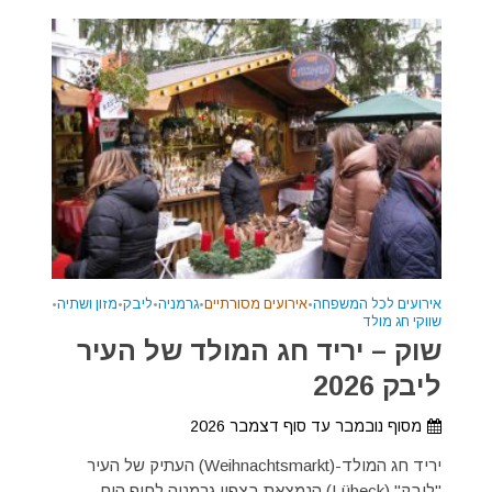
אירועים לכל המשפחה
•
אירועים מסורתיים
•
גרמניה
•
ליבק
•
מזון ושתיה
•
שווקי חג מולד
שוק – יריד חג המולד של העיר
ליבק 2026
מסוף נובמבר עד סוף דצמבר 2026
יריד חג המולד-(Weihnachtsmarkt) העתיק של העיר
"ליבק" (Lübeck) הנמצאת בצפון גרמניה לחוף הים