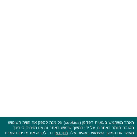
האתר משתמש בעוגיות דפדפן (cookies) על מנת לספק את חווית השימוש
הטובה ביותר באתרינו, על ידי המשך שימוש באתר זה אנו מניחים כי הינך
פסטיבלים וקרנבלים בעולם - כל הזכויות שמורות © 2015 - 2026
מאשר את המשך השימוש בעוגיות אלו,
לחץ כאן
כדי לקרוא את מדיניות עוגיות
בשותפות עם
CarniFest Online