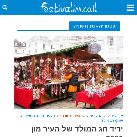
קטגוריה - מזון ושתיה
אירועים לכל המשפחה
•
אירועים מסורתיים
•
בלגיה
•
מון
•
מזון ושתיה
•
שווקי חג מולד
יריד חג המולד של העיר מון