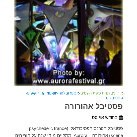
אירועים תחת כיפת השמים
•
אספרובלטה
•
יוון
•
מוזיקת רוק/פופ
•
פסטיבלים
פסטיבל אהורורה
בחודש אוגוסט
פסטיבל הטרנס הפסיכודאלי (psychedelic trance
scene) אָהוּרוֹרָה – Aurora מתקיים מידי שנה על חוף הים