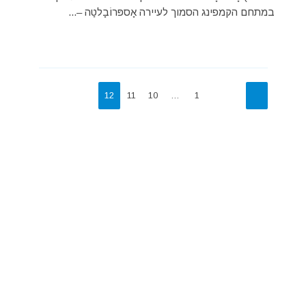
במתחם הקמפינג הסמוך לעיירה אָספּרוֹבָלטַה –...
12
11
10
…
1