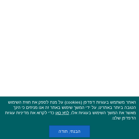
האתר משתמש בעוגיות דפדפן (cookies) על מנת לספק את חווית השימוש
הטובה ביותר באתרינו, על ידי המשך שימוש באתר זה אנו מניחים כי הינך
פסטיבלים וקרנבלים בעולם - כל הזכויות שמורות © 2015 - 2026
מאשר את המשך השימוש בעוגיות אלו,
לחץ כאן
כדי לקרוא את מדיניות עוגיות
בשותפות עם
CarniFest Online
הדפדפן שלנו.
ראשי
הצהרת נגישות
אודות
תקנון האתר ותנאי שימוש
מדיניות הפרטיות
מדיניות עוגיות (קוקיס)
כתבו לנו