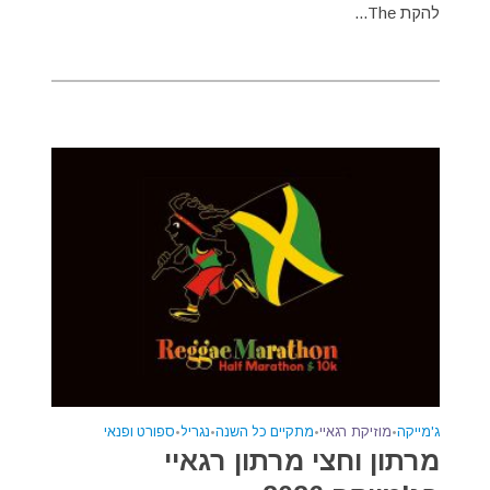
להקת The...
ג'מייקה
•
מוזיקת רגאיי
•
מתקיים כל השנה
•
נגריל
•
ספורט ופנאי
מרתון וחצי מרתון רגאיי