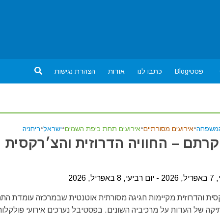
פסטיBlog
כתבו לנו
אודות
הצהרת נגישות
המשפחה
•
אירועים מסורתיים
•
אירועים תחת כיפת השמים
•
ישראל
•
ריחניה
קרתם – החוויה הדרוזית והצ׳רקסית
יל, 2026
סית והדרוזית מקיימות חגיגה מסורתית אוטנטית שבמרכזה עומדת התר
יקה של העדות על מרכיביה השונים. בפסטיבל נערכים אירועי פולקלור