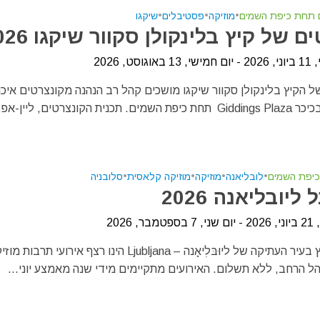
ם תחת כיפת השמים
•
מוזיקה
•
פסטיבלים
•
שיקגו
ם של קיץ בלינקולן סקוור שיקגו 2026
וסט, 2026
 הקיץ בלינקולן סקוור שיקגו מושכים קהל רב הנהנה מקונצרטים איכו
המתקיימים בכיכר Giddings Plaza תחת כיפת השמים. תכנית הקונצרטים, ליין-אפ,
כיפת השמים
•
לובליאנה
•
מוזיקה
•
מוזיקה קלאסית
•
סלובניה
יובליאנה 2026
, 2026
פסטיבל הקיץ בעיר העתיקה של ליוּבּלִיאָנה – Ljubljana הינו רצף אירועי תר
ל הרחב, ללא תשלום. האירועים מתקיימים מידי שנה מאמצע יוני...