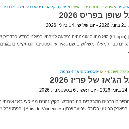
המשפחה
•
אירועים תחת כיפת השמים
•
מוזיקה קלאסית
•
פסטיבלים
•
פריז
•
צרפת
שופן בפריס 2026
, 2026
פסטיבל שופן (Chopin) הוא מחווה אומנותית נפלאה למלחין הפולני הנודע פרדריק 
יים כבר למעלה משלושים שנה. אירועי הפסטיבל המתקיימים בגנים
.
כיפת השמים
•
ג'אז
•
פסטיבלים
•
פריז
•
צרפת
הג'אז של פריז 2026
2026
התיירים הרבים המבקרים בה בחודשי הקיץ נהנים ממופעי ג'אז איכותי 
כיפת השמים בפארק הבוטני פלורל שביער וינסן (de Vincennes