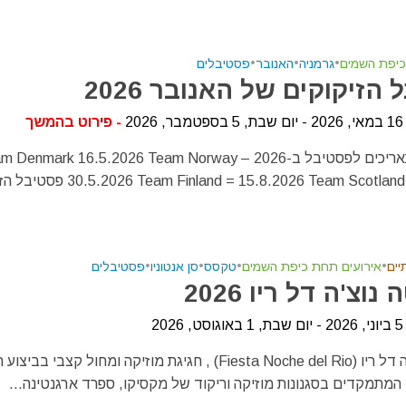
כיפת השמים
•
גרמניה
•
האנובר
•
פסטיבלים
הזיקוקים של האנובר 2026
20
- פירוט בהמשך
שמרו את התאריכים לפסטיבל ב-2026 m Denmark 16.5.2026 Team Norway
30.5.2026  = 15.8.2026 Team Scotland = 5.9.2026
יים
•
אירועים תחת כיפת השמים
•
טקסס
•
סן אנטוניו
•
פסטיבלים
וצ'ה דל ריו 2026
20
פיאסטה נוֹצֶ'ה דל ריו (Fiesta Noche del Rio) , חגיגת מוזיקה ומחול קצבי 
 המתמקדים בסגנונות מוזיקה וריקוד של מקסיקו, ספרד ארגנטינה...