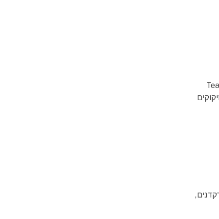
Tea –
Team Finland פסטיבל הזיקוקים
בביצוע רקדנים,