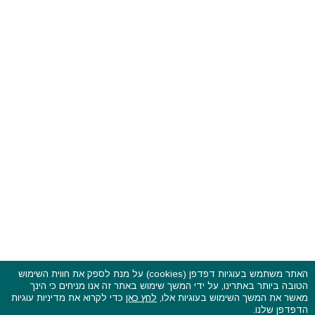
האתר משתמש בעוגיות דפדפן (cookies) על מנת לספק את חווית השימוש
הטובה ביותר באתרינו, על ידי המשך שימוש באתר זה אנו מניחים כי הינך
פסטיבלים וקרנבלים בעולם - כל הזכויות שמורות © 2015 - 2026
מאשר את המשך השימוש בעוגיות אלו,
לחץ כאן
כדי לקרוא את מדיניות עוגיות
בשותפות עם
CarniFest Online
הדפדפן שלנו.