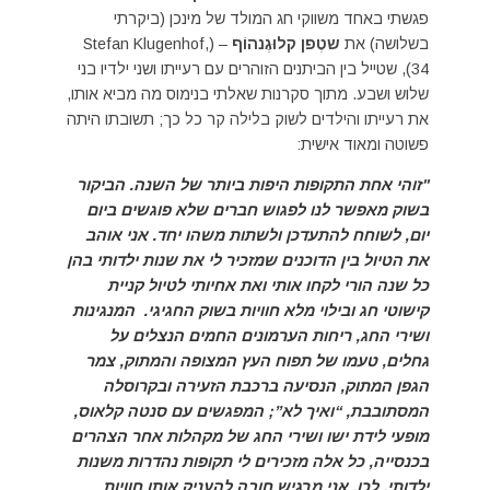
פגשתי באחד משווקי חג המולד של מינכן (ביקרתי
בשלושה) את
שטֶפן קלוּגֶנהוֹף
– (Stefan Klugenhof,
34), שטייל בין הביתנים הזוהרים עם רעייתו ושני ילדיו בני
שלוש ושבע. מתוך סקרנות שאלתי בנימוס מה מביא אותו,
את רעייתו והילדים לשוק בלילה קר כל כך; תשובתו היתה
פשוטה ומאוד אישית:
"זוהי אחת התקופות היפות ביותר של השנה. הביקור
בשוק מאפשר לנו לפגוש חברים שלא פוגשים ביום
יום, לשוחח להתעדכן ולשתות משהו יחד. אני אוהב
את הטיול בין הדוכנים שמזכיר לי את שנות ילדותי בהן
כל שנה הורי לקחו אותי ואת אחיותי לטיול קניית
קישוטי חג ובילוי מלא חוויות בשוק החגיגי. המנגינות
ושירי החג, ריחות הערמונים החמים הנצלים על
גחלים, טעמו של תפוח העץ המצופה והמתוק, צמר
הגפן המתוק, הנסיעה ברכבת הזעירה ובקרוסלה
המסתובבת, “ואיך לא”; המפגשים עם סנטה קלאוס,
מופעי לידת ישו ושירי החג של מקהלות אחר הצהרים
בכנסייה, כל אלה מזכירים לי תקופות נהדרות משנות
ילדותי. לכן, אני מרגיש חובה להעניק אותן חוויות