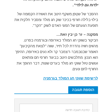
ילדות גם לילדי".
ההסבר של שטֶפן משקף היטב את האווירה הקסומה של
בילוי בלילה חורפי בכיכר שוק חג מולד ומסביר חלקית את
תופעת הגעתם של המוני האדם לשוק "הקר".
מסקנה – זר כן יבין זאת…
הביקור בשווקי חג המולד באירופה ובגרמניה בפרט,
מהווים חוויה נהדרת לכל תייר, שווה "לצאת מהקיבעון"
האומר שבנובמבר-דצמבר קר ולא נעים באירופה, ההיפך
הוא הנכון: מתלבשים היטב בביגוד חורפי חם ומתאים
ועושים טיול שווקי חג מולד בערים שונות, דבר ההופך את
החורף לחם ונעים.
לרשימת שווקי חג המולד בגרמניה
הוספת תגובה
כתיבת תגובה חדשה