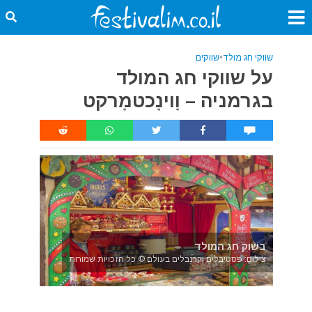
שווקי חג מולד
•
שווקים
על שווקי חג המולד
בגרמניה – וָוינָכטמָרקט
בשוק חג המולד
צילום: פסטיבלים וקרנבלים בעולם © כל הזכויות שמורות