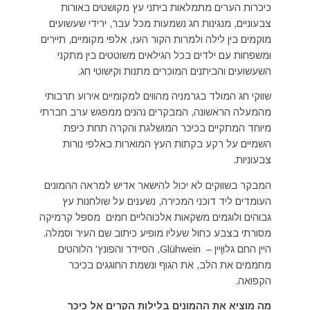
כיכרות הערים מתמלאות ביתני עץ מקושטים באורות
צבעוניים, מנגינות חג נשמעות מכל עבר, ירידי שעשועים
מוקמים בין לילה ולמרות הקור העז, אלפי מקומיים, תיירים
ומשפחות עם ילדים בכל הגילאים משוטטים בין מתקני
השעשועים והביתנים המוכרים מתנות וקישוטי חג.
שווקי חג המולד בגרמניה מהווים למקומיים אירוע תרבותי
מהמעלה הראשונה, המבקרים נהנים ממפגש ערב חברתי
מיוחד המתקיים בכיכר המושלגת והקרה תחת כיפת
השמיים על רקע בקתות העץ המוארות באלפי נורות
צבעוניות.
המבקר בשווקים לא יכול להישאר אדיש למראה ההמונים
העומדים ליד דוכני המכירה, נשענים על שולחנות עץ
גבוהים ולוגמים משקאות אלכוהליים חמים מספל קרמיקה
מסורתי בצבע כחול שעליו מופיע כיתוב שם העיר וסמלה.
היין החם גלוּוָיין – Glühwein
,
הסיידר והפונץ' הלוהטים
מחממים את הלב, את הגוף ונשמת החוגגים בכיכר
הקפואה.
מה מוציא את ההמונים בלילות הקרים אל כיכר