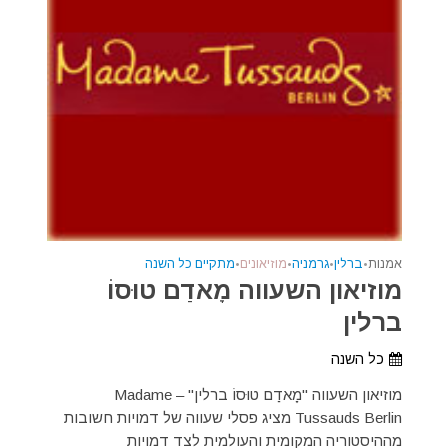
אמנות
•
ברלין
•
גרמניה
•
מוזיאונים
•
מתקיים כל השנה
מוזיאון השעווה מָאדַם טוּסוֹ
ברלין
כל השנה
מוזיאון השעווה "מָאדַם טוּסוֹ ברלין" – Madame
Tussauds Berlin מציג פסלי שעווה של דמויות חשובות
מההיסטוריה המקומית והעולמית לצד דמויות