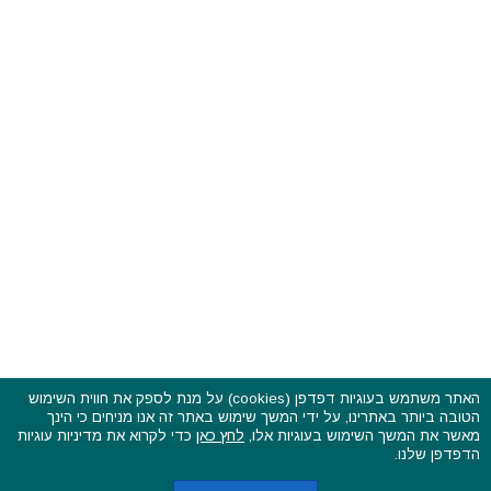
האתר משתמש בעוגיות דפדפן (cookies) על מנת לספק את חווית השימוש
הטובה ביותר באתרינו, על ידי המשך שימוש באתר זה אנו מניחים כי הינך
פסטיבלים וקרנבלים בעולם - כל הזכויות שמורות © 2015 - 2026
מאשר את המשך השימוש בעוגיות אלו,
לחץ כאן
כדי לקרוא את מדיניות עוגיות
בשותפות עם
CarniFest Online
הדפדפן שלנו.
ראשי
הצהרת נגישות
אודות
תקנון האתר ותנאי שימוש