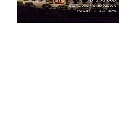
פסטיבל ברנו
אנסמבל לומינה - פסטיבל ברנו
צילום: www.mhf-brno.cz