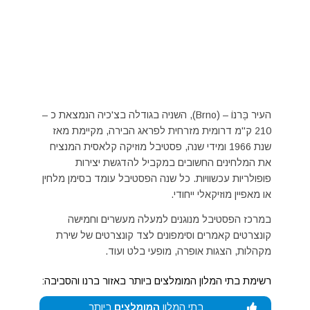
העיר בֶּרנוֹ – (Brno), השניה בגודלה בצ'כיה הנמצאת כ –
210 ק"מ דרומית מזרחית לפראג הבירה, מקיימת מאז
שנת 1966 ומידי שנה, פסטיבל מוזיקה קלאסית המנציח
את המלחינים החשובים במקביל להדגשת יצירות
פופולריות עכשוויות. כל שנה הפסטיבל עומד בסימן מלחין
או מאפיין מוזיקאלי ייחודי.
במרכז הפסטיבל מנוגנים למעלה מעשרים וחמישה
קונצרטים קאמרים וסימפונים לצד קונצרטים של שירת
מקהלות, הצגות אופרה, מופעי בלט ועוד.
רשימת בתי המלון המומלצים ביותר באזור ברנו והסביבה:
בתי המלון
המומלצים
ביותר