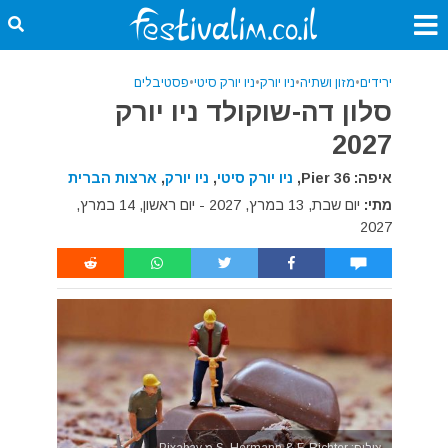
ירידים
•
מזון ושתיה
•
ניו יורק
•
ניו יורק סיטי
•
פסטיבלים
סלון דה-שוקולד ניו יורק
2027
איפה: Pier 36,
ניו יורק סיטי
,
ניו יורק
,
ארצות הברית
מתי:
יום שבת, 13 במרץ, 2027 - יום ראשון, 14 במרץ,
2027
צילום: S. Hermann & F. Richter מ Pixabay