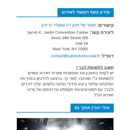
מידע נוסף הקשור לאירוע
קישורים:
האתר של סלון דה-שוקולד ניו יורק
ליצירת קשר:
Jacob K. Javits Convention Center
655 West 34th Street
Hall 1B
New York, NY 10001
דוא"ל:
contact@salonduchocolat.fr
חשוב לתשומת לבך !
יש לקחת בחשבון את האפשרות שפרטי האירוע עשויים
להשתנות ע״י מארגניו. לאור כך, ברצוננו להדגיש בפניך את
המלצתנו שלפני ביצוע סידורי נסיעה כלשהם, עליך לבדוק
ולברר עם המארגנים את תקפותם ועדכניותם של פרטי
האירוע הנ"ל.
אולי יעניין אותך גם