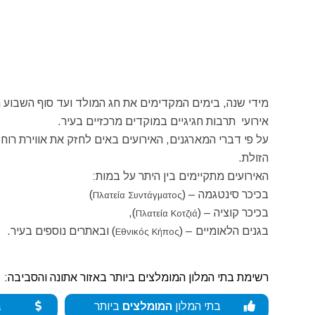
מידי שנה, בימים המקדימים את חג המולד ועד סוף השבוע ה
אירועי תרבות חגיגיים במוקדים מרכזיים בעיר.
על פי דברי המארגנים, האירועים באים לחזק את אווירת רוח
הזולת.
האירועים מתקיימים בין היתר על במות:
בכיכר סינטגמה – (
)
Πλατεία Συντάγματος
בכיכר קוציה – (
),
Πλατεία Κοτζιά
בגנים הלאומיים – (
) ובאתרים נוספים בעיר.
Εθνικός Κήπος
רשימת בתי המלון המומלצים ביותר באזור אתונה והסביבה:
בתי המלון
המומלצים
ביותר
ב