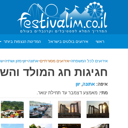
ראשי
אירועים בולטים בישראל
המדינות הנצפות ביותר
אירועים לכל המשפחה
•
אירועים מסורתיים
•
אתונה
•
יוון
•
מזון ושתיה
•
שו
חגיגות חג המולד והשנה
איפה:
אתונה
,
יוון
מתי:
מאמצע דצמבר עד תחילת ינואר.