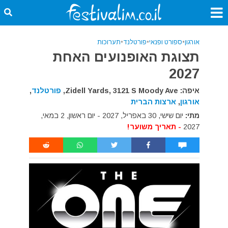
אורגון
•
ספורט ופנאי
•
פורטלנד
•
תערוכות
תצוגת האופנועים האחת
2027
איפה: Zidell Yards, 3121 S Moody Ave,
פורטלנד
,
אורגון
,
ארצות הברית
מתי:
יום שישי, 30 באפריל, 2027 - יום ראשון, 2 במאי,
2027
- תאריך משוער!