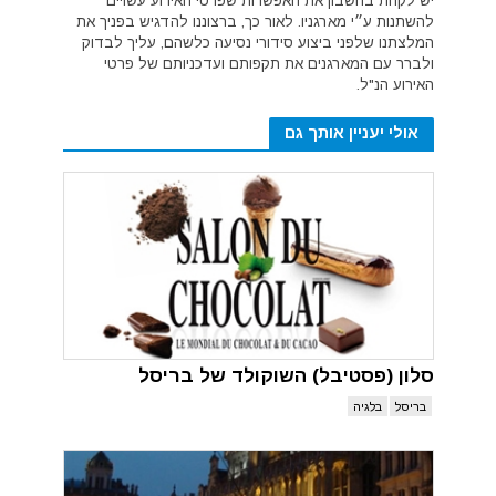
יש לקחת בחשבון את האפשרות שפרטי האירוע עשויים
להשתנות ע״י מארגניו. לאור כך, ברצוננו להדגיש בפניך את
המלצתנו שלפני ביצוע סידורי נסיעה כלשהם, עליך לבדוק
ולברר עם המארגנים את תקפותם ועדכניותם של פרטי
האירוע הנ"ל.
אולי יעניין אותך גם
סלון (פסטיבל) השוקולד של בריסל
בריסל
בלגיה