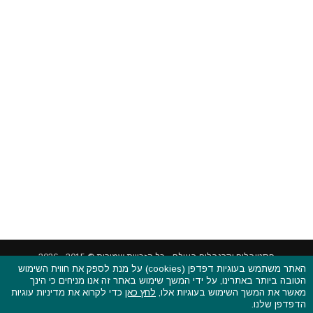
האתר משתמש בעוגיות דפדפן (cookies) על מנת לספק את חווית השימוש
הטובה ביותר באתרינו, על ידי המשך שימוש באתר זה אנו מניחים כי הינך
פסטיבלים וקרנבלים בעולם - כל הזכויות שמורות © 2015 - 2026
מאשר את המשך השימוש בעוגיות אלו,
לחץ כאן
כדי לקרוא את מדיניות עוגיות
בשותפות עם
CarniFest Online
הדפדפן שלנו.
ראשי
הצהרת נגישות
אודות
תקנון האתר ותנאי שימוש