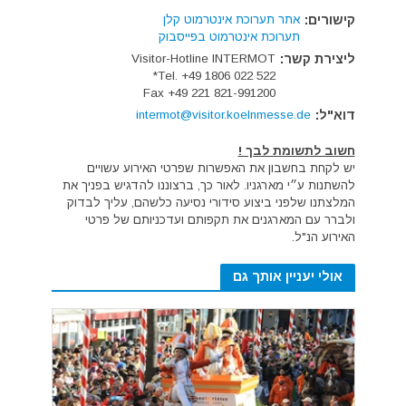
קישורים:
אתר תערוכת אינטרמוט קלן
תערוכת אינטרמוט בפייסבוק
ליצירת קשר:
Visitor-Hotline INTERMOT
Tel. +49 1806 022 522*
Fax +49 221 821-991200
דוא"ל:
intermot@visitor.koelnmesse.de
חשוב לתשומת לבך !
יש לקחת בחשבון את האפשרות שפרטי האירוע עשויים
להשתנות ע״י מארגניו. לאור כך, ברצוננו להדגיש בפניך את
המלצתנו שלפני ביצוע סידורי נסיעה כלשהם, עליך לבדוק
ולברר עם המארגנים את תקפותם ועדכניותם של פרטי
האירוע הנ"ל.
אולי יעניין אותך גם