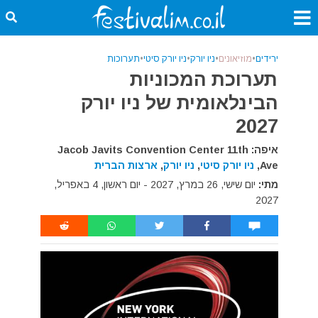
ירידים
•
מוזיאונים
•
ניו יורק
•
ניו יורק סיטי
•
תערוכות
תערוכת המכוניות
הבינלאומית של ניו יורק
2027
איפה: Jacob Javits Convention Center 11th
Ave,
ניו יורק סיטי
,
ניו יורק
,
ארצות הברית
מתי:
יום שישי, 26 במרץ, 2027 - יום ראשון, 4 באפריל,
2027