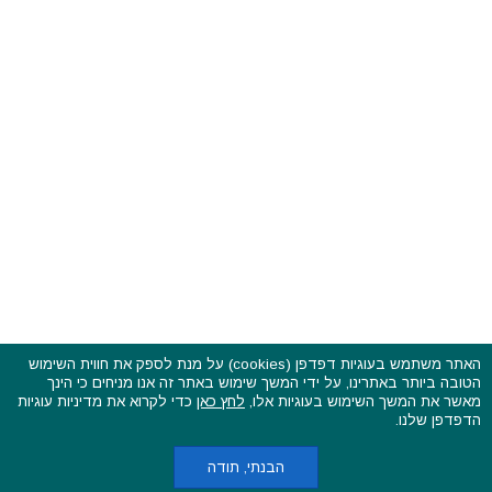
האתר משתמש בעוגיות דפדפן (cookies) על מנת לספק את חווית השימוש
הטובה ביותר באתרינו, על ידי המשך שימוש באתר זה אנו מניחים כי הינך
פסטיבלים וקרנבלים בעולם - כל הזכויות שמורות © 2015 - 2026
מאשר את המשך השימוש בעוגיות אלו,
לחץ כאן
כדי לקרוא את מדיניות עוגיות
בשותפות עם
CarniFest Online
הדפדפן שלנו.
ראשי
הצהרת נגישות
אודות
תקנון האתר ותנאי שימוש
מדיניות הפרטיות
מדיניות עוגיות (קוקיס)
כתבו לנו