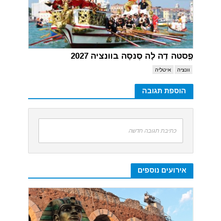
פֶֶסטה דֶה לָה סֶנסָה בוונציה 2027
וונציה
איטליה
הוספת תגובה
כתיבת תגובה חדשה
אירועים נוספים