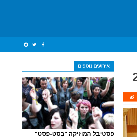
אירועים נוספים
פסטיבל המוזיקה "בֶּסט-פֶסט"