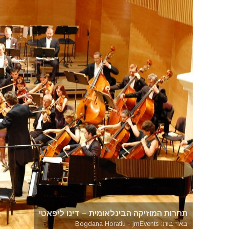
תחרות המוזיקה הבינלאומית – דינו ליפאטי
באדיבות: Bogdana Horatiu - jmEvents