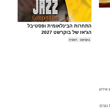
התחרות הבינלאומית ופסטיבל
הג'אז של בוקרשט 2027
בוקרשט
רומניה
ים שנה. זהו אירוע
בין היתר ולצד הקונצרטים הרבים, נערכות תחרויות פסנתר, חליל, קלרינט, הלחנה ועוד. באירועי התחרות לוקחים חלק יותר מ – 100 נגנים