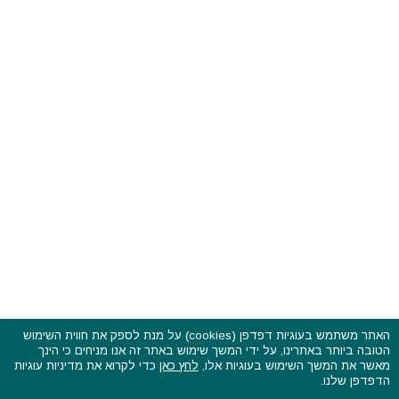
האתר משתמש בעוגיות דפדפן (cookies) על מנת לספק את חווית השימוש
הטובה ביותר באתרינו, על ידי המשך שימוש באתר זה אנו מניחים כי הינך
פסטיבלים וקרנבלים בעולם - כל הזכויות שמורות © 2015 - 2026
מאשר את המשך השימוש בעוגיות אלו,
לחץ כאן
כדי לקרוא את מדיניות עוגיות
בשותפות עם
CarniFest Online
הדפדפן שלנו.
ראשי
הצהרת נגישות
אודות
תקנון האתר ותנאי שימוש