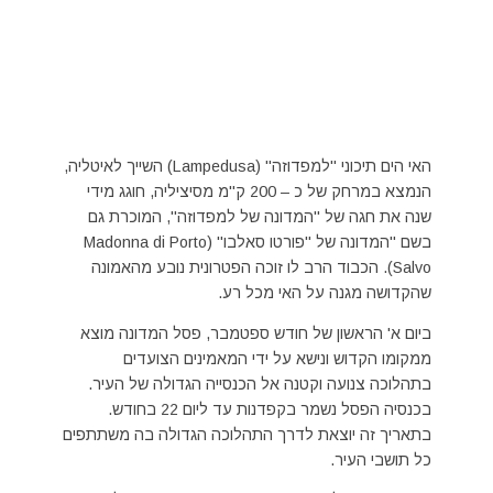
האי הים תיכוני "למפדוזה" (Lampedusa) השייך לאיטליה,
הנמצא במרחק של כ – 200 ק"מ מסיציליה, חוגג מידי
שנה את חגה של "המדונה של למפדוזה", המוכרת גם
בשם "המדונה של "פורטו סאלבו" (Madonna di Porto
Salvo). הכבוד הרב לו זוכה הפטרונית נובע מהאמונה
שהקדושה מגנה על האי מכל רע.
ביום א' הראשון של חודש ספטמבר, פסל המדונה מוצא
ממקומו הקדוש ונישא על ידי המאמינים הצועדים
בתהלוכה צנועה וקטנה אל הכנסייה הגדולה של העיר.
בכנסיה הפסל נשמר בקפדנות עד ליום 22 בחודש.
בתאריך זה יוצאת לדרך התהלוכה הגדולה בה משתתפים
כל תושבי העיר.