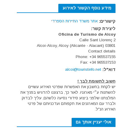
מידע נוסף הקשור לאירוע
קישורים:
אתר משרד התיירות הספרדי
ליצירת קשר:
Oficina de Turismo de Alcoy
Calle Sant Llorenç 2
03801 Alcoi-Alcoy, Alcoy (Alicante - Alacant)
Contact details
Phone: +34 965537155
Fax: +34 965537153
דוא"ל:
alcoi@touristinfo.net
חשוב לתשומת לבך !
יש לקחת בחשבון את האפשרות שפרטי האירוע עשויים
להשתנות ע״י מארגניו. לאור כך, ברצוננו להדגיש בפניך את
המלצתנו שלפני ביצוע סידורי נסיעה כלשהם, עליך לבדוק
ולברר עם המארגנים את תקפותם ועדכניותם של פרטי
האירוע הנ"ל.
אולי יעניין אותך גם