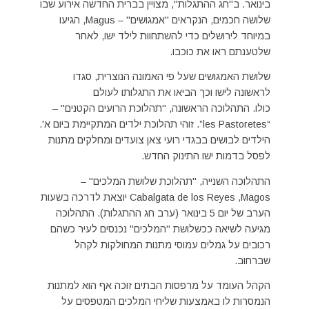
בינואר. ב"חג ההתגלות", מצויין בברית החדשה אירוע שבו
שלושה חכמים, הנקראים "אמגושים" – Magus, הגיעו
במיוחד לירושלים כדי להשתחוות לילד ישו, לאחר
שלטענתם ראו את כוכבו.
שלושת האמגושים שעל פי האמונה הנוצרית, סגדו
לראשונה לישו וכך הביאו את התגלותו לעולם
כולו. התהלוכה הראשונה, "תהלוכת הרועים הקטנים" –
“les Pastoretes”. זוהי תהלוכת ילדים המתקיימת ביום א'.
הילדים לבושים בבגדי רועי צאן צועדים ומחלקים מתנות
לפסל בדמות ישו התינוק החדש.
התהלוכה השנייה, "תהלוכת שלושת המלכים" –
Cabalgata de los Reyes ,Magos יוצאת לדרכה בשעות
הערב של יום 5 בינואר (ערב חג ההתגלות). התהלוכה
מגיעה לשיאה ככשלושת "המלכים" נכנסים לעיר כשהם
רכובים על גמלים עמוסי מתנות המחולקות לקהל
שברחוב.
הקהל העומד על מרפסות הבתים זוכה אף הוא למתנות
הנמסרות לו באמצעות שליחי המלכים המטפסים על