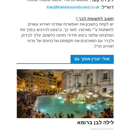
ליצירת קשר:
דוא"ל:
italy@italiantouristboard.co.uk
חשוב לתשומת לבך !
יש לקחת בחשבון את האפשרות שפרטי האירוע עשויים
להשתנות ע״י מארגניו. לאור כך, ברצוננו להדגיש בפניך את
המלצתנו שלפני ביצוע סידורי נסיעה כלשהם, עליך לבדוק
ולברר עם המארגנים את תקפותם ועדכניותם של פרטי
האירוע הנ"ל.
אולי יעניין אותך גם
לילה לבן ברומא