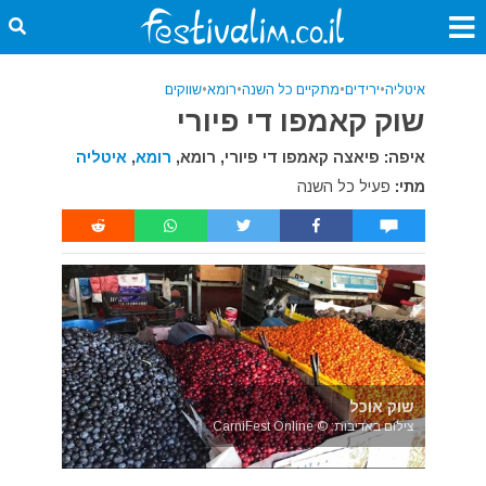
איטליה
•
ירידים
•
מתקיים כל השנה
•
רומא
•
שווקים
שוק קאמפו די פיורי
איפה: פיאצה קאמפו די פיורי, רומא,
רומא
,
איטליה
מתי:
פעיל כל השנה
שוק אוכל
צילום באדיבות: © CarniFest Online