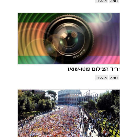
רומא
איטליה
יריד הצילום פוֹטוֹ-שוֹאו
רומא
איטליה