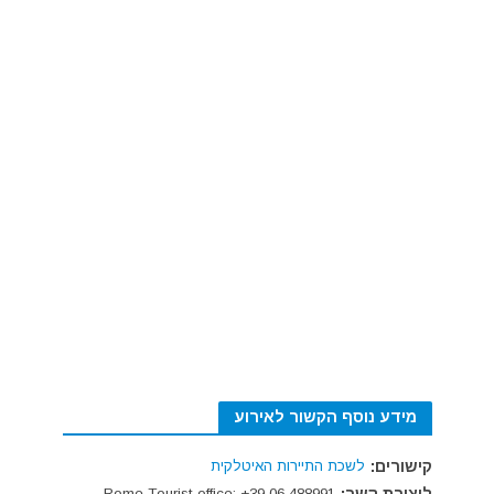
מידע נוסף הקשור לאירוע
קישורים:
לשכת התיירות האיטלקית
Rome Tourist office: +39 06 488991