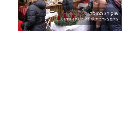
שוק חג המולד
צילום באדיבות: © CarniFest Online