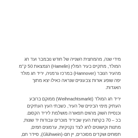
מידי שנה, מהמחצית השנייה של חודש נובמבר ועד חג
המולד, מתקיים בעיר המלין (Hamelin) הנמצאת 50 ק"מ
מהעיר הנובר (Hannover) במרכז גרמניה, יריד חג מולד
יפה שופע אורות צבעוניים שנראה כאילו יצא מתוך
האגדות.
יריד חג המולד (Weihnachtsmarkt) ממוקם ברובע
העתיק מימי הביניים של העיר, כשבתי העץ העתיקים
וכנסיית השוק מהווים תפאורה מושלמת ליריד הקסום.
בכ – 70 בקתות העץ שביריד מוכרים עבודות יד שונות,
מתנות וקישוטים לחג לצד נקניקיות, ערמונים חמים,
תפוחים ושקדים מסוכרים, יין חם-(Glühwein), סיידר חם,