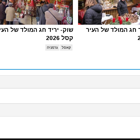
ד חג המולד של העיר
שוק- יריד חג המולד של העי
קסל 2026
קאסל
גרמניה
ש בעוגיות דפדפן (cookies) על מנת לספק את חווית השימוש הטובה ביותר באתרינו, על ידי המשך ש
כאן
כדי לקרוא את מדיניות עוגיות הדפדפן שלנו.