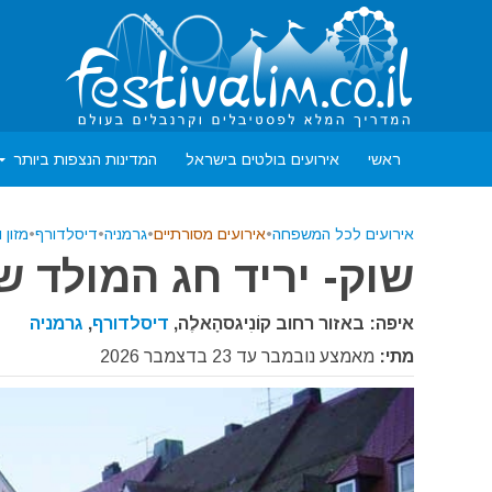
ראשי
אירועים בולטים בישראל
המדינות הנצפות ביותר
אירועים לכל המשפחה
•
אירועים מסורתיים
•
גרמניה
•
דיסלדורף
•
מזון 
שוק- יריד חג המולד של 
איפה: באזור רחוב קוֹנִיגסהָאלֶה,
דיסלדורף
,
גרמניה
מתי:
מאמצע נובמבר עד 23 בדצמבר 2026