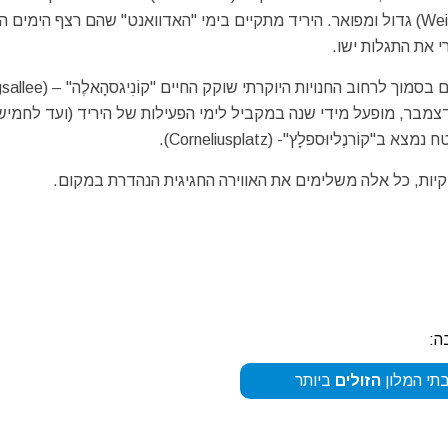
מערבי של המדינה מקיימת יריד חג מולד – (Weihnachtsmarkt) גדול ומפואר. היריד מתקיים בימי "האדוואנט" שהם רצף הי
י את התגלות ישו.
צמבר, מופעל מידי שנה במקביל לימי הפעילות של היריד (ועד לחמיש
ליוּספלָץ"- (Corneliusplatz).
יקיות, כל אלה משלימים את האווירה החגיגית הנהדרת במקום.
ה:
תי המלון
הזולים
ביותר