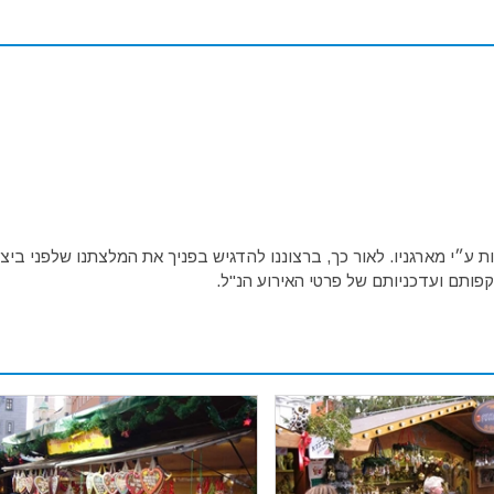
ע״י מארגניו. לאור כך, ברצוננו להדגיש בפניך את המלצתנו שלפני ביצו
פותם ועדכניותם של פרטי האירוע הנ"ל.