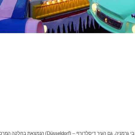
מידי שנה מסוף חודש נובמבר ועד לחג המולד, וכמו בכל רחבי גרמניה, גם העיר דיסלדורף – (Düsseldorf) הנמצאת בחלקה