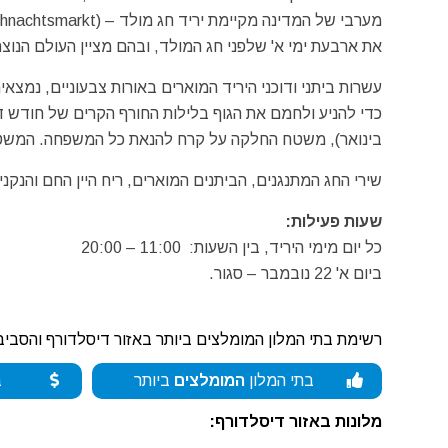
את ארבעת ימי א' שלפני חג המולד, ובהם מציין העולם הנוצר
כדי להניע ולחמם את הגוף בלילות החורף הקרים של חודש ד
בינואר), משטח החלקה על קרח להנאת כל המשפחה. המשטח נמצא ב"קוֹרנֶ
שירי החג המתנגנים, הביתנים המוארים, ריח היין החם והנקנ
שעות פעילות:
כל יום מימי היריד, בין השעות: 11:00 – 20:00
ביום א' 22 נובמבר – סגור.
רשימת בתי המלון המומלצים ביותר באזור דיסלדורף והסביב
בתי המלון
המומלצים
ביותר
ב
מלונות באזור דיסלדורף: