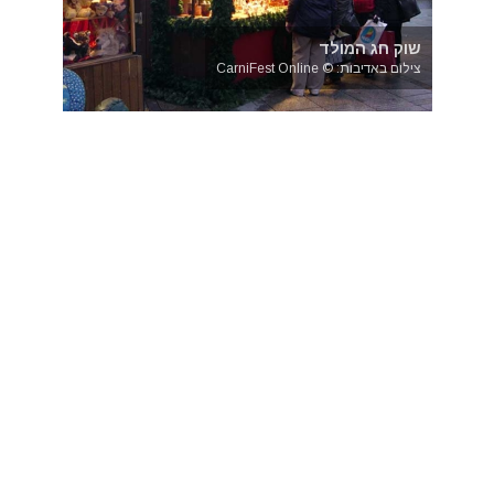
שוק חג המולד
צילום באדיבות: © CarniFest Online