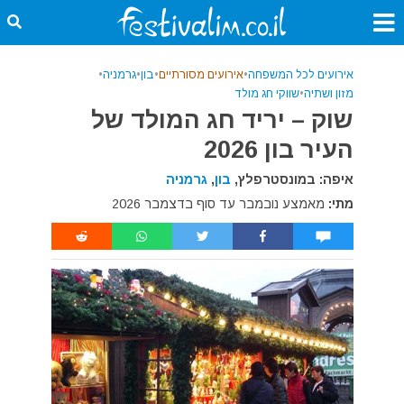
אירועים לכל המשפחה
•
אירועים מסורתיים
•
בון
•
גרמניה
•
מזון ושתיה
•
שווקי חג מולד
שוק – יריד חג המולד של
העיר בון 2026
איפה: במונסטרפלץ,
בון
,
גרמניה
מתי:
מאמצע נובמבר עד סוף בדצמבר 2026