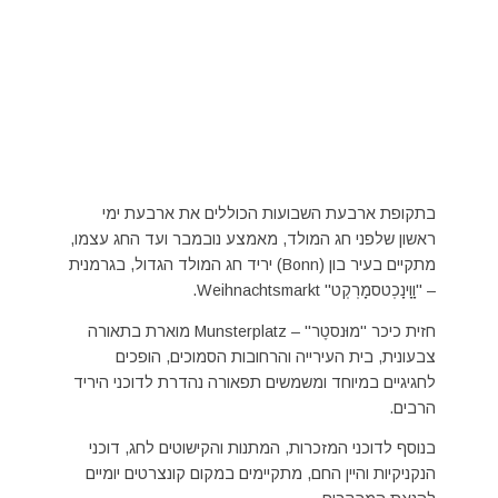
בתקופת ארבעת השבועות הכוללים את ארבעת ימי
ראשון שלפני חג המולד, מאמצע נובמבר ועד החג עצמו,
מתקיים בעיר בון (Bonn) יריד חג המולד הגדול, בגרמנית
– "וָוָינָכְטסמָרְקְט" Weihnachtsmarkt.
חזית כיכר "מוּנסטֶר" – Munsterplatz מוארת בתאורה
צבעונית, בית העירייה והרחובות הסמוכים, הופכים
לחגיגיים במיוחד ומשמשים תפאורה נהדרת לדוכני היריד
הרבים.
בנוסף לדוכני המזכרות, המתנות והקישוטים לחג, דוכני
הנקניקיות והיין החם, מתקיימים במקום קונצרטים יומיים