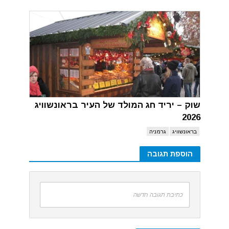
שוק – יריד חג המולד של העיר בראונשוויג
2026
בראונשוויג
גרמניה
הוספת תגובה
כתיבת תגובה חדשה