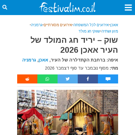
אאכן
•
אירועים לכל המשפחה
•
אירועים מסורתיים
•
גרמניה
•
מזון ושתיה
•
שווקי חג מולד
שוק – יריד חג המולד של
העיר אאכן 2026
איפה: ברחבת הקתדלרה של העיר,
אאכן
,
גרמניה
מתי:
מסוף נובמבר עד סוף דצמבר 2026