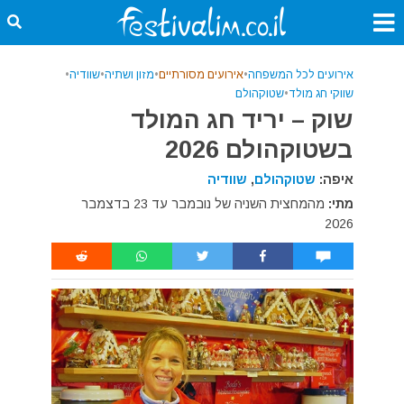
אירועים לכל המשפחה
•
אירועים מסורתיים
•
מזון ושתיה
•
שוודיה
•
שווקי חג מולד
•
שטוקהולם
שוק – יריד חג המולד
בשטוקהולם 2026
איפה:
שטוקהולם
,
שוודיה
מתי:
מהמחצית השניה של נובמבר עד 23 בדצמבר
2026