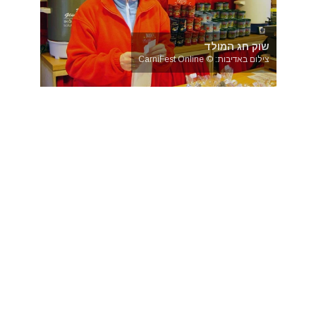
שוק חג המולד
צילום באדיבות: © CarniFest Online