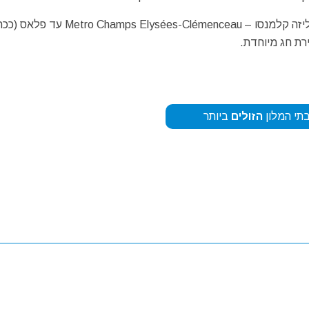
דוכני השוק המוארים הממוקמים מאזור תחנת המטרו שנז אליזה קלמנסו – s Elysées-Clémenceau
תי המלון
הזולים
ביותר