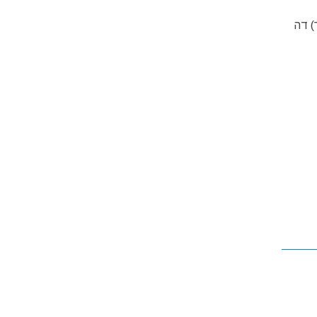
Metro Champ עד פלאס (ככר) דה