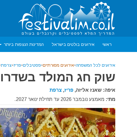
ראשי
אירועים בולטים בישראל
המדינות הנצפות ביותר
אירועים לכל המשפחה
•
אירועים מסורתיים
•
פסטיבלים
•
פריז
•
צרפת
•
שוק חג המולד בשדרות שנ
איפה: שאנז אליזה,
פריז
,
צרפת
מתי:
מאמצע נובמבר 2026 עד תחילת ינואר 2027.