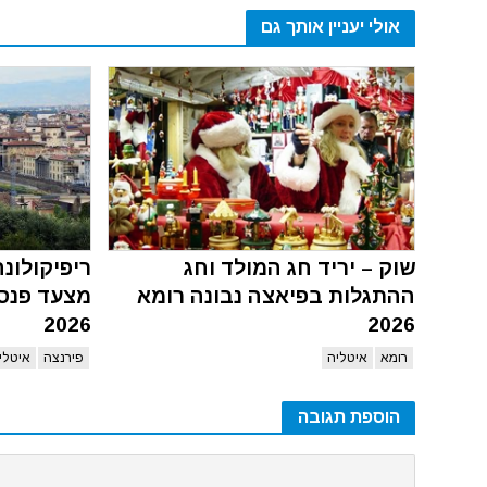
אולי יעניין אותך גם
שוק – יריד חג המולד וחג
ריפיקולונ
ההתגלות בפיאצה נבונה רומא
מצעד פנסי
2026
2026
רומא
איטליה
פירנצה
איטלי
הוספת תגובה