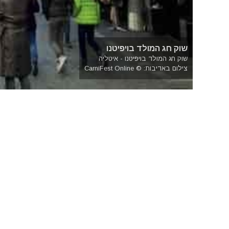
שוק חג המולד בויפיטנו
שוק חג המולד בויפיטנו - איטליה
צילום באדיבות: © CarniFest Online