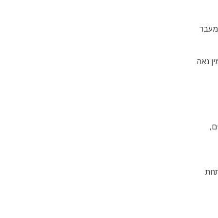
הים, בסמיכות למעבר
ין נאה
ם,
תחת