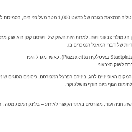
העיירה השקטה ויפיטנו הינה היישוב העירוני הצפוני ביותר באיטליה הנמצאת בגובה של כמעט 1,000 מטר מעל פני 
 חג מולד צבעוני ויפה. למרות היות השוק של ויפיטנו קטן הוא שוק מזמ
חודיות של דברי המאכל הנמכרים בו.
השוק המתקיים בכיכר הראשית של העיר העתיקה (בגרמנית Stadtplatz באיטלקית Piazza citta), כאשר מגדל העיר
המקום האופייניים לחג, ביניהם הפרצל המפורסם, כיסונים מסוגים שוני
ישה, חניה ועוד, מפורטים באתר הקשור לאירוע – בלינק המוצג מטה , 