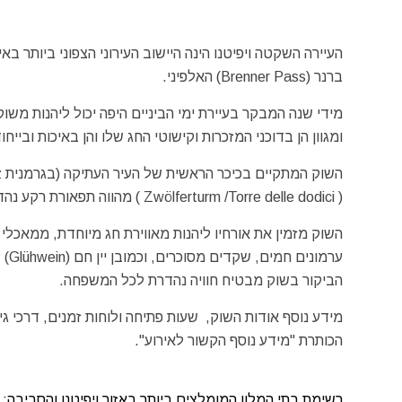
ברנר (Brenner Pass) האלפיני.
מידי שנה המבקר בעיירת ימי הביניים היפה יכול ליהנות משוק
ומגוון הן בדוכני המזכרות וקישוטי החג שלו והן באיכות וביי
( Zwölferturm /Torre delle dodici ) מהווה תפאורת רקע נהדרת לשוק הצבעוני.
השוק מזמין את אורחיו ליהנות מאווירת חג מיוחדת, ממאכלי 
ערמונים חמים, שקדים מסוכרים, וכמובן יין חם (Glühwein) לחימום הגוף ביום חורף מושלג וקר.
הביקור בשוק מבטיח חוויה נהדרת לכל המשפחה.
מידע נוסף אודות השוק, שעות פתיחה ולוחות זמנים, דרכי ג
הכותרת "מידע נוסף הקשור לאירוע".
רשימת בתי המלון המומלצים ביותר באזור ויפיטנו והסביבה: