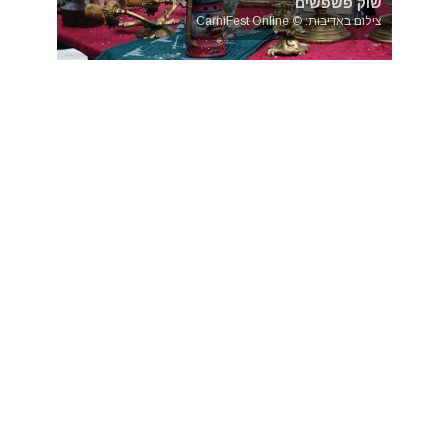
שוק פשפשים
צילום באדיבות: © CarniFest Online