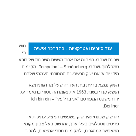
תוש
עוד סיורים ואטרקציות - בהדרכה אישית
בי
שכונת שנברג המהווה את אחת מששת השכונות של רובע
טמפלהוף-שנברג Tempelhof – Schöneberg, מקיימים
מידי יום א' את שוק הפשפשים המסורתי העממי שלהם.
השוק נמצא בחזית בית העירייה שעל מדרגותיו נשא
הנשיא קנדי בשנת 1963 את נאומו ההיסטורי בו נאמר על
ידו המשפט המפורסם "אני ברלינאי" – Ich bin ein
Berliner.
זהו שוק שכונתי ואינו שוק פשפשים המציע עתיקות או
פריטים נוסטלגיים בעלי ערך, זהו שוק בעל צביון מקומי
המאפשר למהגרים, ולמקומיים חסרי אמצעים, למכור